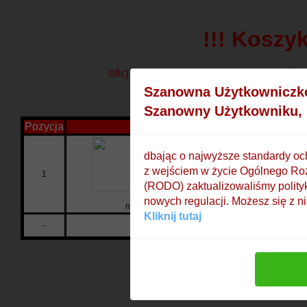
!!! Koszy
oficjalne oraz kibicowskie strony klubó
Szanowna Użytkowniczk
::
Regulamin
Dodaj
Szanowny Użytkowniku,
Pozycja
Nazwa i opis strony
dbając o najwyższe standardy o
z wejściem w życie Ogólnego R
1
(RODO) zaktualizowaliśmy polity
SMS Łomianki
nowych regulacji. Możesz się z n
nieoficjalna strona kibiców SMS Arcus PZKosz Ł
Kliknij tutaj
Dodaj swoją stronę!
-
Zwiększ jej popularność!
Ranking st
Dodaj stron